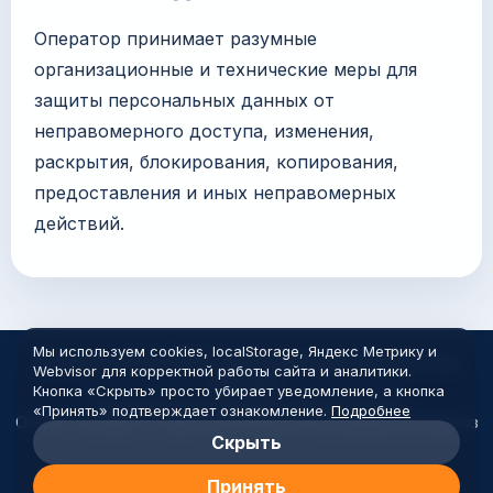
Оператор принимает разумные
организационные и технические меры для
защиты персональных данных от
неправомерного доступа, изменения,
раскрытия, блокирования, копирования,
предоставления и иных неправомерных
действий.
Мы используем cookies, localStorage, Яндекс Метрику и
© Arimas 2020-2026. Оригинальные запчасти из
Webvisor для корректной работы сайта и аналитики.
Японии.
Кнопка «Скрыть» просто убирает уведомление, а кнопка
Политика персональных данных
Cookies
«Принять» подтверждает ознакомление.
Подробнее
Оплата, возврат и гарантия
Реквизиты продавца
Самовывоз
Скрыть
Принять