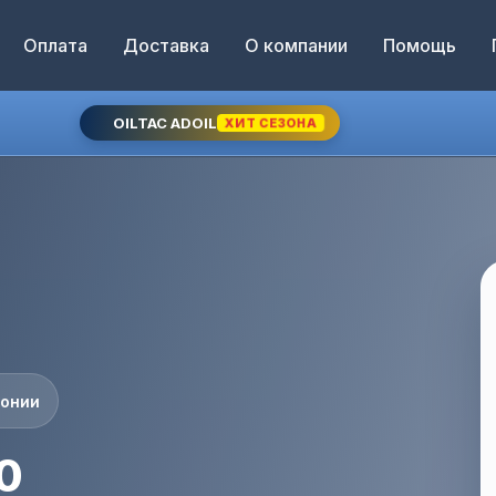
Оплата
Доставка
О компании
Помощь
OILTAC ADOIL
ХИТ СЕЗОНА
понии
0