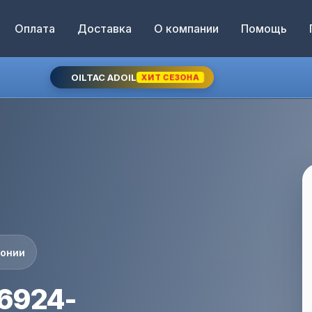
Оплата
Доставка
О компании
Помощь
OILTAC ADOIL
ХИТ СЕЗОНА
понии
76924-