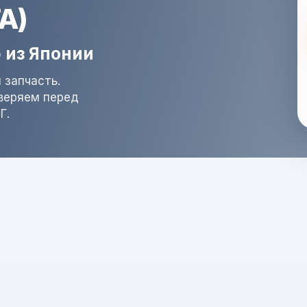
A)
 из Японии
 запчасть.
оверяем перед
Г.