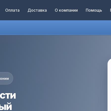
Оплата
Доставка
О компании
Помощь
понии
сти
вый