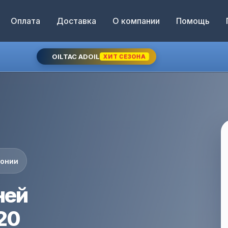
Оплата
Доставка
О компании
Помощь
OILTAC ADOIL
ХИТ СЕЗОНА
понии
ней
20