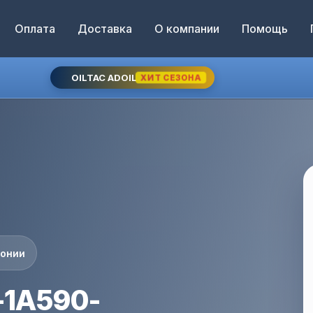
Оплата
Доставка
О компании
Помощь
OILTAC ADOIL
ХИТ СЕЗОНА
понии
-1A590-