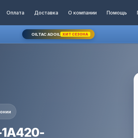
Оплата
Доставка
О компании
Помощь
OILTAC ADOIL
ХИТ СЕЗОНА
понии
-1A420-