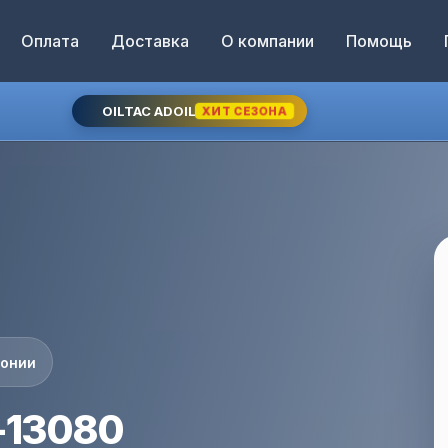
Оплата
Доставка
О компании
Помощь
OILTAC ADOIL
ХИТ СЕЗОНА
понии
-13080