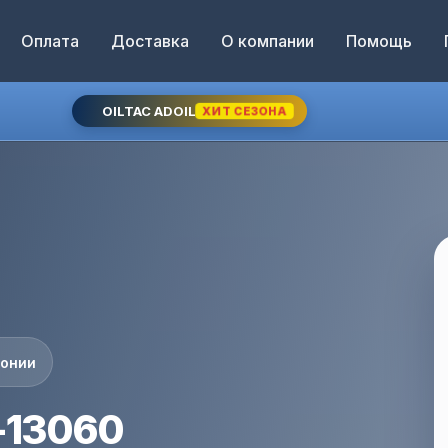
Оплата
Доставка
О компании
Помощь
OILTAC ADOIL
ХИТ СЕЗОНА
понии
-13060