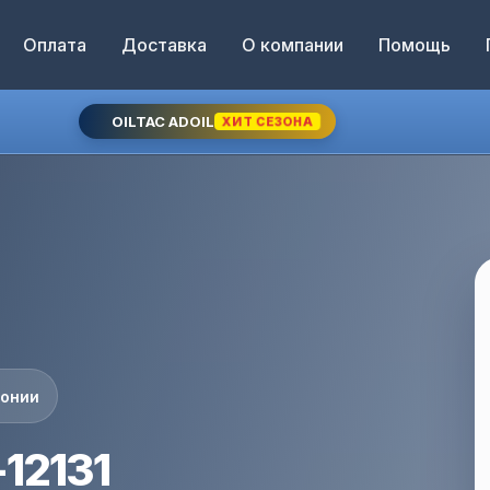
Оплата
Доставка
О компании
Помощь
OILTAC ADOIL
ХИТ СЕЗОНА
понии
12131