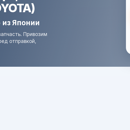
OYOTA)
 из Японии
запчасть. Привозим
ред отправкой,