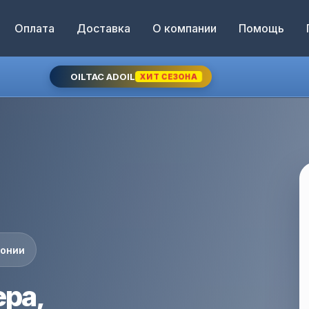
Оплата
Доставка
О компании
Помощь
OILTAC ADOIL
ХИТ СЕЗОНА
понии
ра,