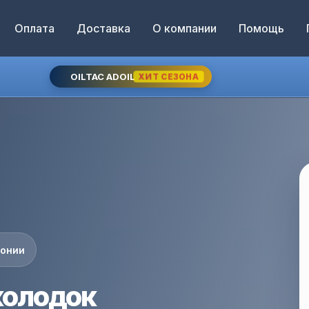
Оплата
Доставка
О компании
Помощь
OILTAC ADOIL
ХИТ СЕЗОНА
понии
колодок