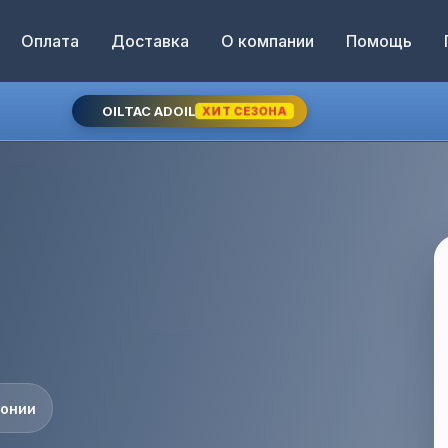
Оплата
Доставка
О компании
Помощь
OILTAC ADOIL
ХИТ СЕЗОНА
понии