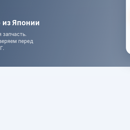
 из Японии
 запчасть.
оверяем перед
Г.