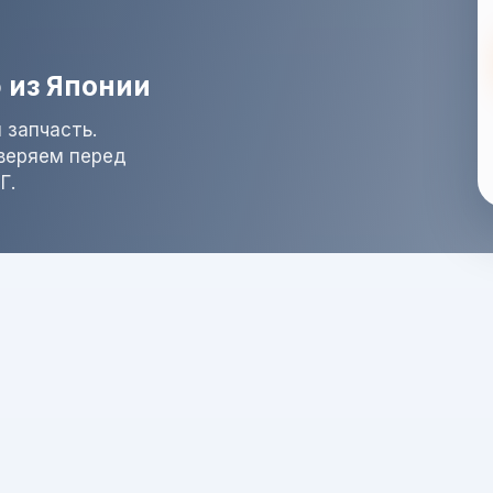
 из Японии
 запчасть.
оверяем перед
Г.