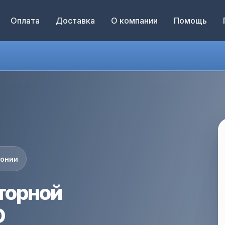
Оплата
Доставка
О компании
Помощь
понии
торной
D