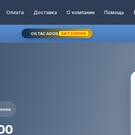
Оплата
Доставка
О компании
Помощь
OILTAC ADOIL
ХИТ СЕЗОНА
понии
00