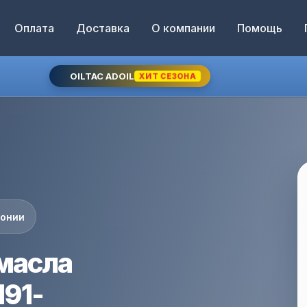
Оплата
Доставка
О компании
Помощь
OILTAC ADOIL
ХИТ СЕЗОНА
понии
масла
191-