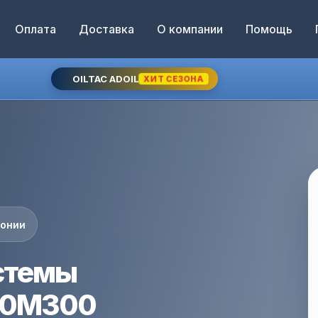
Оплата
Доставка
О компании
Помощь
OILTAC ADOIL
ХИТ СЕЗОНА
понии
стемы
-0M300