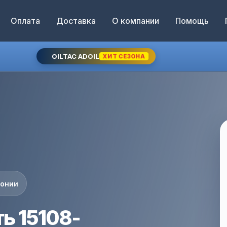
Оплата
Доставка
О компании
Помощь
OILTAC ADOIL
ХИТ СЕЗОНА
понии
ь 15108-