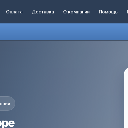
Оплата
Доставка
О компании
Помощь
понии
оре