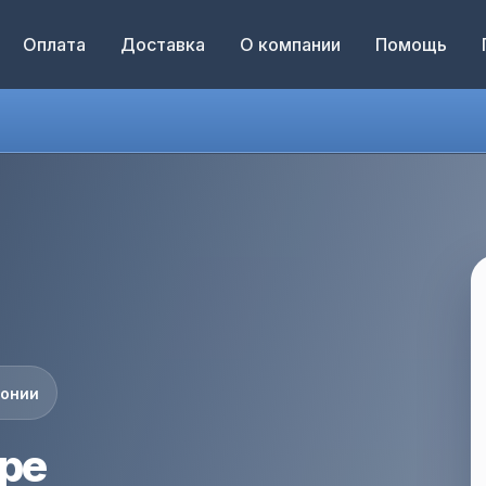
Оплата
Доставка
О компании
Помощь
понии
оре