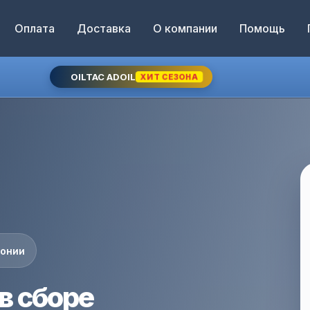
Оплата
Доставка
О компании
Помощь
OILTAC ADOIL
ХИТ СЕЗОНА
понии
в сборе