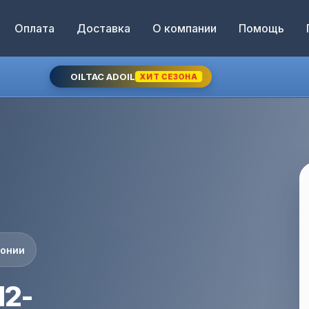
Оплата
Доставка
О компании
Помощь
OILTAC ADOIL
ХИТ СЕЗОНА
понии
12-