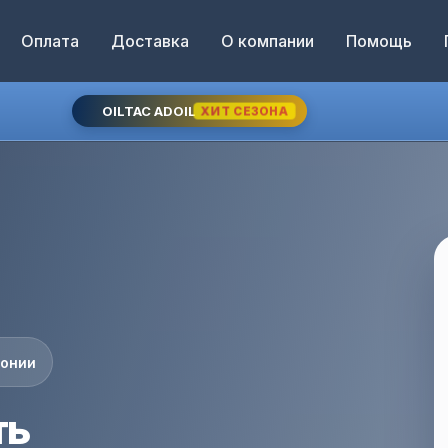
Оплата
Доставка
О компании
Помощь
OILTAC ADOIL
ХИТ СЕЗОНА
понии
ть