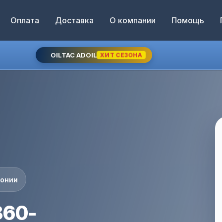
Оплата
Доставка
О компании
Помощь
OILTAC ADOIL
ХИТ СЕЗОНА
понии
860-