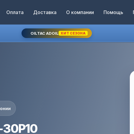
Оплата
Доставка
О компании
Помощь
OILTAC ADOIL
ХИТ СЕЗОНА
понии
-30P10