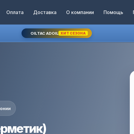
Оплата
Доставка
О компании
Помощь
OILTAC ADOIL
ХИТ СЕЗОНА
понии
ерметик)