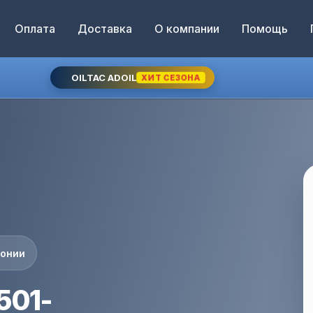
Оплата
Доставка
О компании
Помощь
OILTAC ADOIL
ХИТ СЕЗОНА
понии
501-