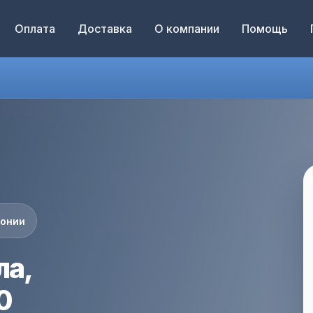
Оплата
Доставка
О компании
Помощь
понии
ла,
0