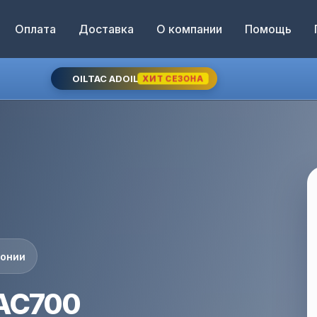
Оплата
Доставка
О компании
Помощь
OILTAC ADOIL
ХИТ СЕЗОНА
понии
-AC700