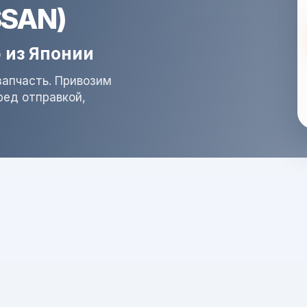
SSAN)
 из Японии
запчасть. Привозим
ред отправкой,