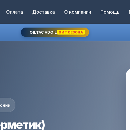
Оплата
Доставка
О компании
Помощь
OILTAC ADOIL
ХИТ СЕЗОНА
понии
ерметик)