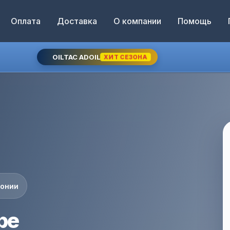
Оплата
Доставка
О компании
Помощь
OILTAC ADOIL
ХИТ СЕЗОНА
понии
ре