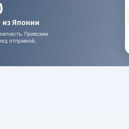
)
 из Японии
запчасть. Привозим
ред отправкой,