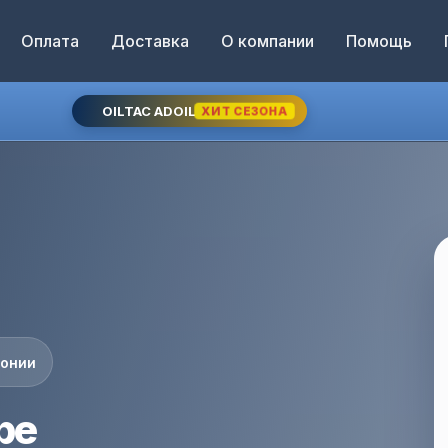
Оплата
Доставка
О компании
Помощь
OILTAC ADOIL
ХИТ СЕЗОНА
понии
ре