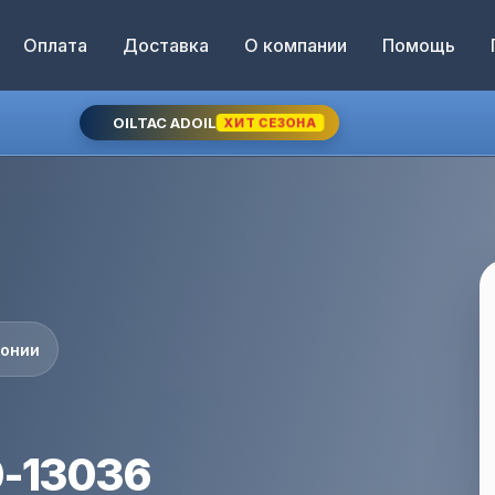
Оплата
Доставка
О компании
Помощь
OILTAC ADOIL
ХИТ СЕЗОНА
понии
0-13036