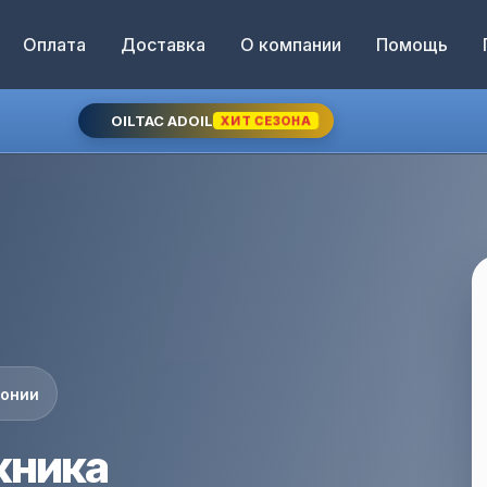
Оплата
Доставка
О компании
Помощь
OILTAC ADOIL
ХИТ СЕЗОНА
понии
жника