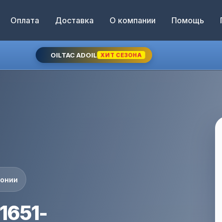
Оплата
Доставка
О компании
Помощь
OILTAC ADOIL
ХИТ СЕЗОНА
понии
1651-