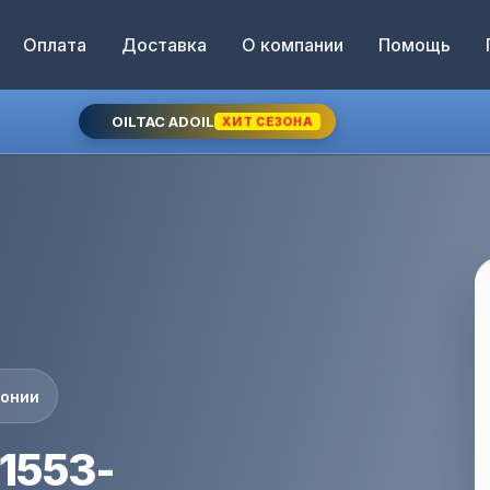
Оплата
Доставка
О компании
Помощь
OILTAC ADOIL
ХИТ СЕЗОНА
понии
1553-