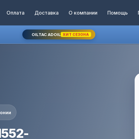
Оплата
Доставка
О компании
Помощь
OILTAC ADOIL
ХИТ СЕЗОНА
понии
1552-