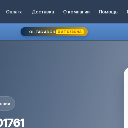
Оплата
Доставка
О компании
Помощь
OILTAC ADOIL
ХИТ СЕЗОНА
понии
01761