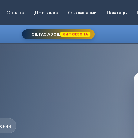
Оплата
Доставка
О компании
Помощь
OILTAC ADOIL
ХИТ СЕЗОНА
понии